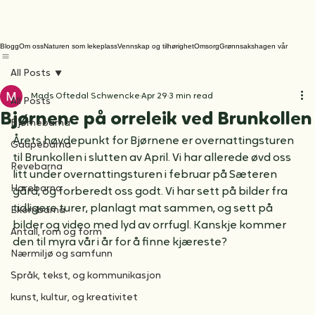
Blogg
Om oss
Naturen som lekeplass
Vennskap og tilhørighet
Omsorg
Grønnsakshagen vår
All Posts
Mads Oftedal Schwencke
Apr 29
3 min read
All Posts
Bjørnene på orreleik ved Brunkollen
Bjørnebarna
Årets høydepunkt for Bjørnene er overnattingsturen 
Gaupebarna
til Brunkollen i slutten av April. Vi har allerede øvd oss 
Revebarna
litt under overnattingsturen i februar på Sæteren 
Harebarna
gård, og forberedt oss godt. Vi har sett på bilder fra 
tidligere turer, planlagt mat sammen, og sett på 
Ekornbarna
bilder og video med lyd av orrfugl. Kanskje kommer 
Antall, rom og form
den til myra vår i år for å finne kjæreste?
Nærmiljø og samfunn