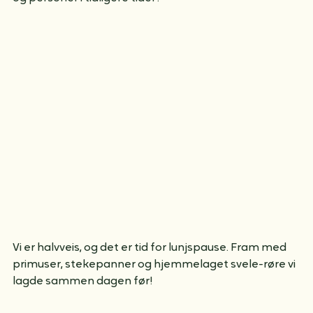
flere steder ser vi spor av armeingsnett og betong. 
Her var det kanskje hest og kjerre som fraktet varer 
og personer i tidligere tider?
Vi er halvveis, og det er tid for lunjspause. Fram med 
primuser, stekepanner og hjemmelaget svele-røre vi 