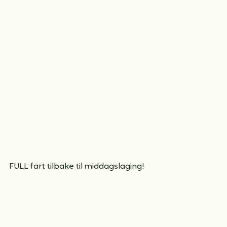
og legge oss i posen=)! Bak ser dere myra der vi håper 
orrfuglene vil komme.
FULL fart tilbake til middagslaging!