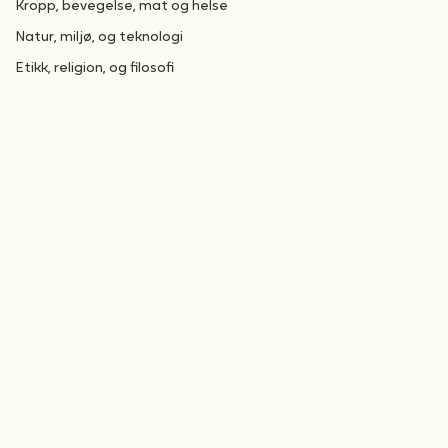
Språk, tekst, og kommunikasjon
kunst, kultur, og kreativitet
Kropp, bevegelse, mat og helse
Natur, miljø, og teknologi
Etikk, religion, og filosofi