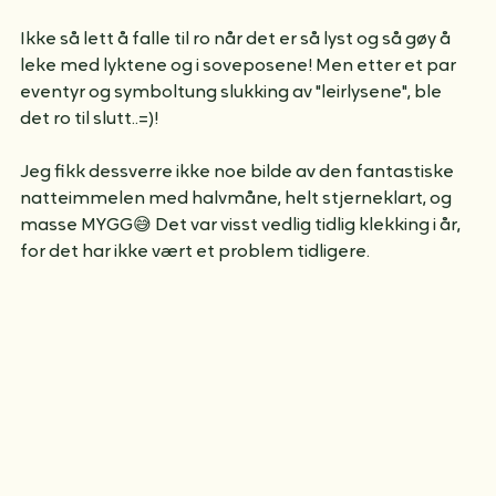
Ikke så lett å falle til ro når det er så lyst og så gøy å 
leke med lyktene og i soveposene! Men etter et par 
eventyr og symboltung slukking av "leirlysene", ble 
det ro til slutt..=)!
Jeg fikk dessverre ikke noe bilde av den fantastiske 
natteimmelen med halvmåne, helt stjerneklart, og 
masse MYGG😅 Det var visst vedlig tidlig klekking i år, 
for det har ikke vært et problem tidligere. 