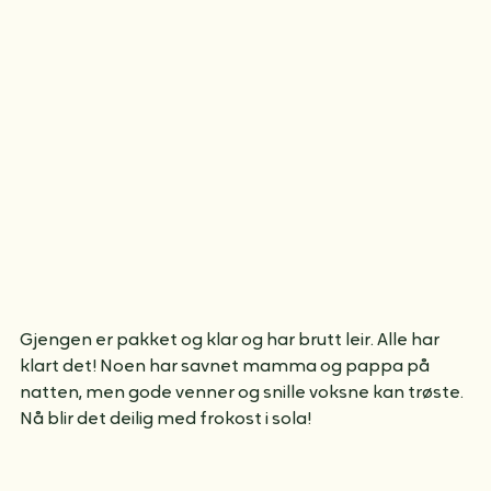
morgenkjeks før frokost. 
Gjengen er pakket og klar og har brutt leir. Alle har 
klart det! Noen har savnet mamma og pappa på 
natten, men gode venner og snille voksne kan trøste. 
Nå blir det deilig med frokost i sola!