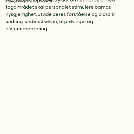
barna til å uttrykke seg gjennom musikk, dans, drama 
Natur, miljø, og teknologi
og annen skapende virksomhet, og gi dem mulighet 
til å utvikle varierte uttrykksformer. I arbeid med 
Etikk, religion, og filosofi
fagområdet skal personalet stimulere barnas 
nysgjerrighet, utvide deres forståelse og bidra til 
undring, undersøkelser, utprøvinger og 
eksperimentering.