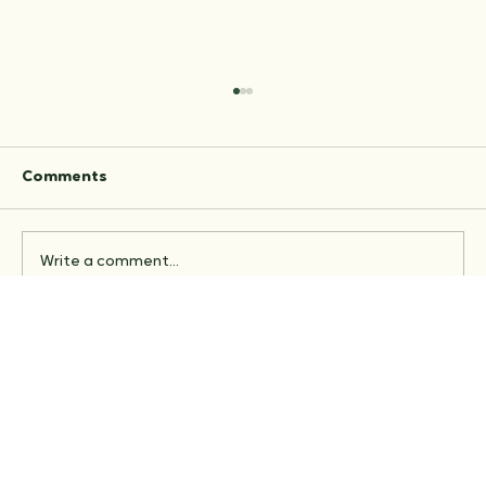
Comments
Write a comment...
Frister det med en blomsterpizza?