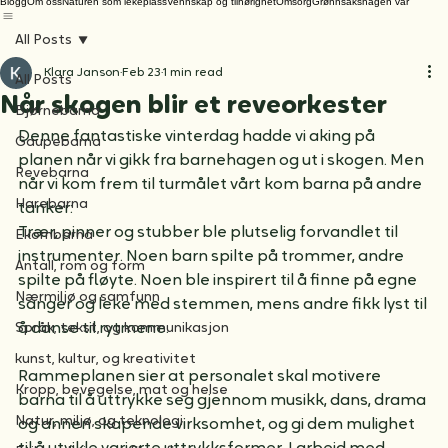
Blogg
Om oss
Naturen som lekeplass
Vennskap og tilhørighet
Omsorg
Grønnsakshagen vår
All Posts
Klara Janson
Feb 23
1 min read
All Posts
Når skogen blir et reveorkester
Bjørnebarna
Denne fantastiske vinterdag hadde vi aking på 
Gaupebarna
planen når vi gikk fra barnehagen og ut i skogen. Men 
Revebarna
når vi kom frem til turmålet vårt kom barna på andre 
Harebarna
tanker:
Trær, pinner og stubber ble plutselig forvandlet til 
Ekornbarna
instrumenter. Noen barn spilte på trommer, andre 
Antall, rom og form
spilte på fløyte. Noen ble inspirert til å finne på egne 
Nærmiljø og samfunn
sanger og leke med stemmen, mens andre fikk lyst til 
Språk, tekst, og kommunikasjon
å danse til rytmene.
kunst, kultur, og kreativitet
Rammeplanen sier at personalet skal motivere 
Kropp, bevegelse, mat og helse