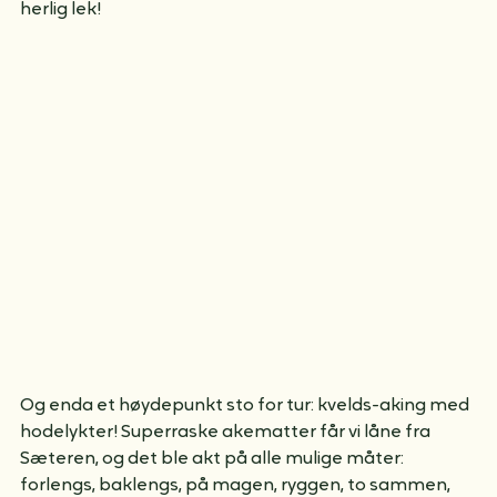
vi en lek der barna har laget ulike rom, 
kjellerluker(som kan lukkes), og ulike 
hinderløypeelementer som blandes sammen til en 
herlig lek!
Og enda et høydepunkt sto for tur: kvelds-aking med 