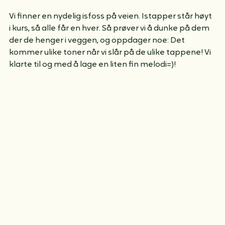
Vi finner en nydelig isfoss på veien. Istapper står høyt 
i kurs, så alle får en hver. Så prøver vi å dunke på dem 
der de henger i veggen, og oppdager noe: Det 
kommer ulike toner når vi slår på de ulike tappene! Vi 
klarte til og med å lage en liten fin melodi=)!