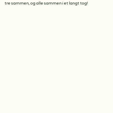
hodelykter! Superraske akematter får vi låne fra 
Sæteren, og det ble akt på alle mulige måter: 
forlengs, baklengs, på magen, ryggen, to sammen, 
tre sammen, og alle sammen i et langt tog!