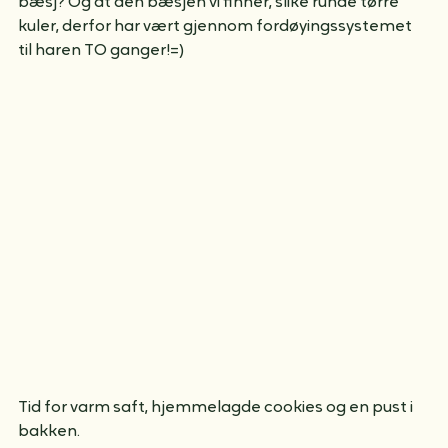
Hurra, vi fant vi fant! Visste du at haren spiser sin egen 
bæsj? Og at den bæsjen vi finner, slike runde tørre 
kuler, derfor har vært gjennom fordøyingssystemet 
til haren TO ganger!=)