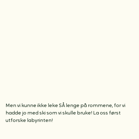
utforske og dra på besøk til hverandre i sengene! Hvis 
de kunne valgt selv ville mange av dem tilbrakt MYE 
tid her=)
Men vi kunne ikke leke SÅ lenge på rommene, for vi 
hadde jo med ski som vi skulle bruke! La oss først 