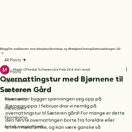
Blogg
Om oss
Naturen som lekeplass
Vennskap og tilhørighet
Omsorg
Grønnsakshagen vår
All Posts
Mads Oftedal Schwencke
Feb 25
4 min read
All Posts
Overnattingstur med Bjørnene til
Bjørnebarna
Sæteren Gård
Gaupebarna
Hver vinter bygger spenningen seg opp på 
Revebarna
Bjørnegruppa. I februar drar vi nemlig på 
Harebarna