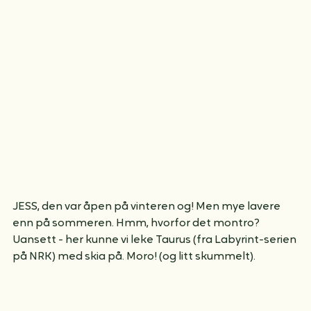
utforske labyrinten!
JESS, den var åpen på vinteren og! Men mye lavere 
enn på sommeren. Hmm, hvorfor det montro? 
Uansett - her kunne vi leke Taurus (fra Labyrint-serien 
på NRK) med skia på. Moro! (og litt skummelt).