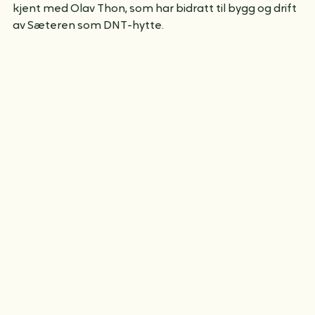
"Hvem er han der"? lurer barna på. Her blir vi bedre 
kjent med Olav Thon, som har bidratt til bygg og drift 
av Sæteren som DNT-hytte.