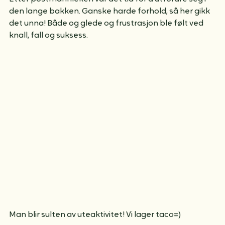
Etter postmannleken var det tid for å utfordre seg i 
den lange bakken. Ganske harde forhold, så her gikk 
det unna! Både og glede og frustrasjon ble følt ved 
knall, fall og suksess.