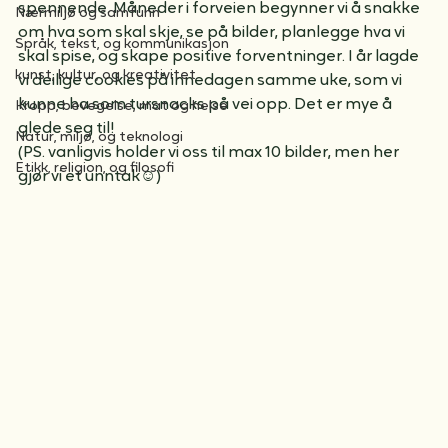
overnattingstur til Sæteren gård! For mange er dette 
Ekornbarna
den første overnattingen borte fra foreldre eller 
Antall, rom og form
annen nær familie, og kan være ganske så 
spennende. Måneder i forveien begynner vi å snakke 
Nærmiljø og samfunn
om hva som skal skje, se på bilder, planlegge hva vi 
Språk, tekst, og kommunikasjon
skal spise, og skape positive forventninger. I år lagde 
kunst, kultur, og kreativitet
vi deilige cookies på innedagen samme uke, som vi 
kunne ha som tursnacks på vei opp. Det er mye å 
Kropp, bevegelse, mat og helse
glede seg til! 
Natur, miljø, og teknologi
(PS. vanligvis holder vi oss til max 10 bilder, men her 
Etikk, religion, og filosofi
gjør vi et unntak☺️)