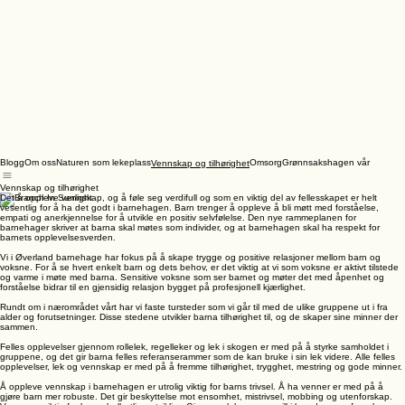
Blogg
Om oss
Naturen som lekeplass
Omsorg
Grønnsakshagen vår
Vennskap og tilhørighet
Vennskap og tilhørighet
Det å oppleve vennskap, og å føle seg verdifull og som en viktig del av fellesskapet er helt
vesentlig for å ha det godt i barnehagen. Barn trenger å oppleve å bli møtt med forståelse,
empati og anerkjennelse for å utvikle en positiv selvfølelse. Den nye rammeplanen for
barnehager skriver at barna skal møtes som individer, og at barnehagen skal ha respekt for
barnets opplevelsesverden.
Vi i Øverland barnehage har fokus på å skape trygge og positive relasjoner mellom barn og
voksne. For å se hvert enkelt barn og dets behov, er det viktig at vi som voksne er aktivt tilstede
og varme i møte med barna. Sensitive voksne som ser barnet og møter det med åpenhet og
forståelse bidrar til en gjensidig relasjon bygget på profesjonell kjærlighet.
Rundt om i nærområdet vårt har vi faste tursteder som vi går til med de ulike gruppene ut i fra
alder og forutsetninger. Disse stedene utvikler barna tilhørighet til, og de skaper sine minner der
sammen.
Felles opplevelser gjennom rollelek, regelleker og lek i skogen er med på å styrke samholdet i
gruppene, og det gir barna felles referanserammer som de kan bruke i sin lek videre. Alle felles
opplevelser, lek og vennskap er med på å fremme tilhørighet, trygghet, mestring og gode minner.