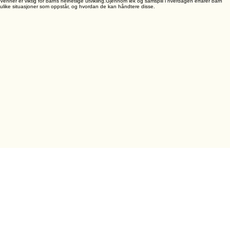
Å oppleve vennskap i barnehagen er utrolig viktig for barns trivsel. Å ha venner er med på å
gjøre barn mer robuste. Det gir beskyttelse mot ensomhet, mistrivsel, mobbing og utenforskap.
Venner er viktig for barns helhetlige utvikling.Gjennom lek og samspill i hverdagen erfarer barn
ulike situasjoner som oppstår, og hvordan de kan håndtere disse.