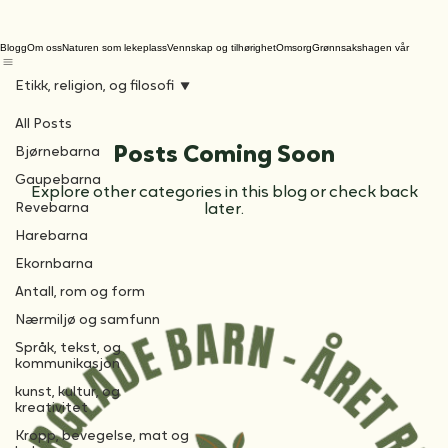
Blogg
Om oss
Naturen som lekeplass
Vennskap og tilhørighet
Omsorg
Grønnsakshagen vår
Etikk, religion, og filosofi
All Posts
Posts Coming Soon
Bjørnebarna
Gaupebarna
Explore other categories in this blog or check back
Revebarna
later.
Harebarna
Ekornbarna
Antall, rom og form
Nærmiljø og samfunn
Språk, tekst, og
kommunikasjon
kunst, kultur, og
kreativitet